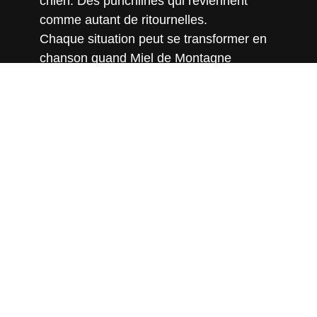
chien. Des punchlines qui reviennent
comme autant de ritournelles.
Chaque situation peut se transformer en
chanson quand Miel de Montagne
décrypte son existence sans pression:
celle d’un jeune homme de 28 ans parfois
un peu perdu avec l’espoir d’un rayon de
soleil dans la voix, drôle et profond, léger
et désabusé.
Soundcloud
Anoraak
Compositeur, auteur, chanteur,